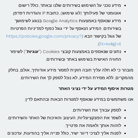
מידע טכני על השימוש בשירותים שלנו ובאתר, כולל רישום
אוטומטי של פעילותך (לוג שימוש), כתובת IP והגדרות דפדפן.
מידע שנאסף באמצעות Google Analytics בנוגע לשימושך
בשירותים. המידע הנאסף על ידי גוגל כפוף למדיניות הפרטיות
של גוגל בקישור הבא (
https://policies.google.com/privacy?
).
hl=iw&gl=il
נתונים שנאספים באמצעות קובצי Cookies ("
עוגיות
") לשיפור
החוויה האישית בשימוש באתר ובשירותים.
מובהר כי לא חלה עליך חובה חוקית למסור מידע אודותיך, אולם, בחלק
מהמקרים, ללא מסירת המידע, לא נוכל לספק לך את השירותים.
מטרות איסוף המידע על ידי נציגי האתר
אנו משתמשים במידע שנאסף למטרות הבאות ובהתאם לדין:
לספק עבורך את השירותים.
לשפר את הפונקציונליות, העיצוב והאיכות של האתר והשירותים.
לזהות אותך ולאמת את פרטייך.
לפנות אליך לצרכי דיוור ישיר, כולל פנייה אליך בהודעות, עדכונים