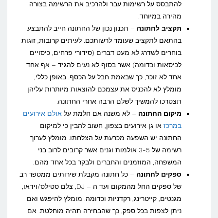
להתבסס על רשימות עבר ולהרכיב את הרשימה בצורה
מהירה במיוחד.
תקציב לחתונה
– תכנון נכון של החתונה חייב להתבצע
בהתאם לתקציב שעומד לרשותכם. לעיתים קרובות, זוגות
בוחרים לשדרג לא מעט דברים (סידורי פרחים, כיסויים
לכיסאות וכדומה) אשר בסוף לא נעים להגיד – אף אחד
אחד לא זוכר, כך שבאמת חבל על הכסף. באופן כללי,
מומלץ לא להכניס את עצמכם להוצאות מיותרות עליהן
תצטרכו להמשיך לשלם הרבה אחרי החתונה.
מיקום החתונה
– לא משנה אם חלמת על
אולם אירועים
במרכז
או גן אירועים בצפון, חשוב להבין כי למיקום
החתונה יש השפעה מכרעת על הצלחתו. מומלץ לערוך
רשימה של 3-5 אולמות וגנים אשר קרובים לרוב בני
המשפחה, המוזמנים והחברים ולבקר בכל אחד מהם.
ספקים לחתונה
– כל חתונה מקבלת שירותים ממספר רב
של ספקים החל מהמקום ועד ה – DJ, צלם סטילס/וידאו,
מגנטים, קייטרינג, רקדניות וכדומה. מומלץ להיפגש ואם
ניתן לצפות בכל ספק, כך שהבחירה תהיה מוחלטת. אם