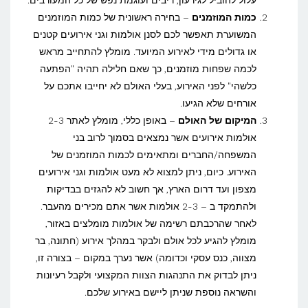
עלול להוביל לגירעון, ריבים ועוגמת נפש של כל המעורבים.
כמות המוזמנים
– בחירה ראשונית של כמות המוזמנים
המשוערת תאפשר לכם לסנן אולמות וגני אירועים קטנים
או גדולים מידי לאירוע המיועד. מומלץ להתחייב מראש
לכמה שפחות מוזמנים, כך שאם חלילה תהיה "הפתעה
כלשהי" לפני האירוע, בעלי האולם לא יחייבו אתכם על
אורחים שלא הגיעו.
המיקום של האולם
– באופן כללי, מומלץ לאתר 2-3
אולמות אירועים אשר נמצאים בסמוך לרוב בני
המשפחה/החברים ומתאימים לכמות המוזמנים של
האירוע. כיום, ניתן למצוא לא מעט אולמות וגני אירועים
מצפון ועד דרום הארץ, אך חשוב לא להגזים בבדיקות
ולהתמקד ב – 2-3 אולמות אשר אתם מכירים מהעבר.
לאחר שהרכבתם רשימה של אולמות מומלצים באזור,
מומלץ להגיע לכל אולם ולבקר במהלך אירוע (חתונה, בר
מצווה, כנס עסקי וכדומה) אשר נערך במקום – בצורה זו,
ניתן לבדוק את התנהגות הצוות המקצועי ולקבל רעיונות
והשראה נוספת שניתן ליישם באירוע שלכם.